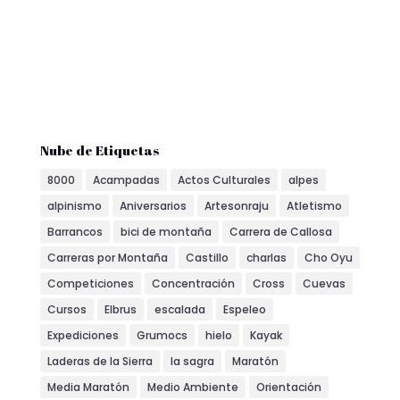
Nube de Etiquetas
8000
Acampadas
Actos Culturales
alpes
alpinismo
Aniversarios
Artesonraju
Atletismo
Barrancos
bici de montaña
Carrera de Callosa
Carreras por Montaña
Castillo
charlas
Cho Oyu
Competiciones
Concentración
Cross
Cuevas
Cursos
Elbrus
escalada
Espeleo
Expediciones
Grumocs
hielo
Kayak
Laderas de la Sierra
la sagra
Maratón
Media Maratón
Medio Ambiente
Orientación