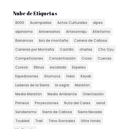
Nube de Etiquetas
8000
Acampadas
Actos Culturales
alpes
alpinismo
Aniversarios
Artesonraju
Atletismo
Barrancos
bici de montaña
Carrera de Callosa
Carreras por Montaña
Castillo
charlas
Cho Oyu
Competiciones
Concentración
Cross
Cuevas
Cursos
Elbrus
escalada
Espeleo
Expediciones
Grumocs
hielo
Kayak
Laderas de la Sierra
la sagra
Maratón
Media Maratón
Medio Ambiente
Orientación
Pirineos
Proyecciones
Ruta del Cares
send
Senderismo
Sierra de Callosa
Sierra Nevada
Toubkal
Trail
Trino Gonzalez
Ultra fondo