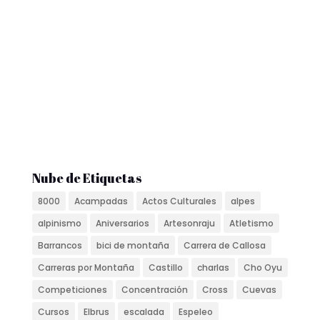
Nube de Etiquetas
8000
Acampadas
Actos Culturales
alpes
alpinismo
Aniversarios
Artesonraju
Atletismo
Barrancos
bici de montaña
Carrera de Callosa
Carreras por Montaña
Castillo
charlas
Cho Oyu
Competiciones
Concentración
Cross
Cuevas
Cursos
Elbrus
escalada
Espeleo