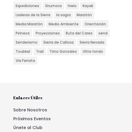
Expediciones
Grumocs
hielo
Kayak
Laderas de la Sierra
la sagra
Maratón
Media Maratón
Medio Ambiente
Orientación
Pirineos
Proyecciones
Ruta del Cares
send
Senderismo
Sierra de Callosa
Sierra Nevada
Toubkal
Trail
Trino Gonzalez
Ultra fondo
Via Ferrata
Enlaces Útiles
Sobre Nosotros
Próximos Eventos
Únete al Club