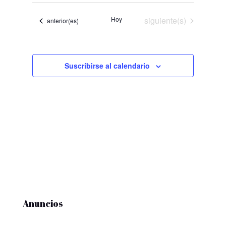
de
y
fecha.
Evento
Eventos
Hoy
siguiente(s)
Eventos
anterior(es)
vistas
de
Eventos
Suscribirse al calendario
Anuncios