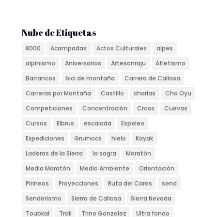
Nube de Etiquetas
8000
Acampadas
Actos Culturales
alpes
alpinismo
Aniversarios
Artesonraju
Atletismo
Barrancos
bici de montaña
Carrera de Callosa
Carreras por Montaña
Castillo
charlas
Cho Oyu
Competiciones
Concentración
Cross
Cuevas
Cursos
Elbrus
escalada
Espeleo
Expediciones
Grumocs
hielo
Kayak
Laderas de la Sierra
la sagra
Maratón
Media Maratón
Medio Ambiente
Orientación
Pirineos
Proyecciones
Ruta del Cares
send
Senderismo
Sierra de Callosa
Sierra Nevada
Toubkal
Trail
Trino Gonzalez
Ultra fondo