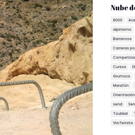
Nube d
8000
Ac
alpinismo
Barrancos
Carreras p
Competici
Cursos
E
Grumocs
Maratón
Orientación
send
Se
Toubkal
Via Ferrata