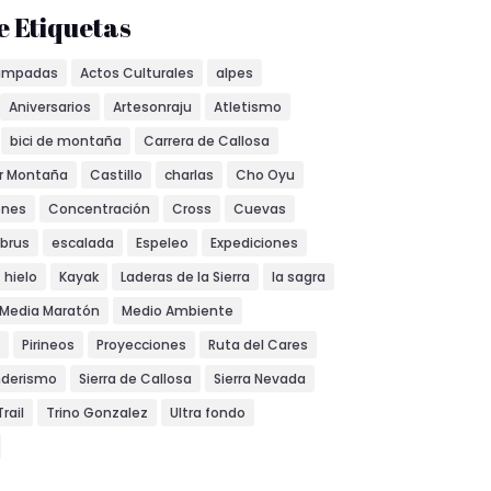
e Etiquetas
ampadas
Actos Culturales
alpes
Aniversarios
Artesonraju
Atletismo
bici de montaña
Carrera de Callosa
or Montaña
Castillo
charlas
Cho Oyu
ones
Concentración
Cross
Cuevas
lbrus
escalada
Espeleo
Expediciones
hielo
Kayak
Laderas de la Sierra
la sagra
Media Maratón
Medio Ambiente
Pirineos
Proyecciones
Ruta del Cares
nderismo
Sierra de Callosa
Sierra Nevada
Trail
Trino Gonzalez
Ultra fondo