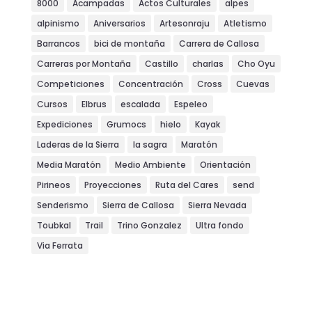
8000
Acampadas
Actos Culturales
alpes
alpinismo
Aniversarios
Artesonraju
Atletismo
Barrancos
bici de montaña
Carrera de Callosa
Carreras por Montaña
Castillo
charlas
Cho Oyu
Competiciones
Concentración
Cross
Cuevas
Cursos
Elbrus
escalada
Espeleo
Expediciones
Grumocs
hielo
Kayak
Laderas de la Sierra
la sagra
Maratón
Media Maratón
Medio Ambiente
Orientación
Pirineos
Proyecciones
Ruta del Cares
send
Senderismo
Sierra de Callosa
Sierra Nevada
Toubkal
Trail
Trino Gonzalez
Ultra fondo
Via Ferrata