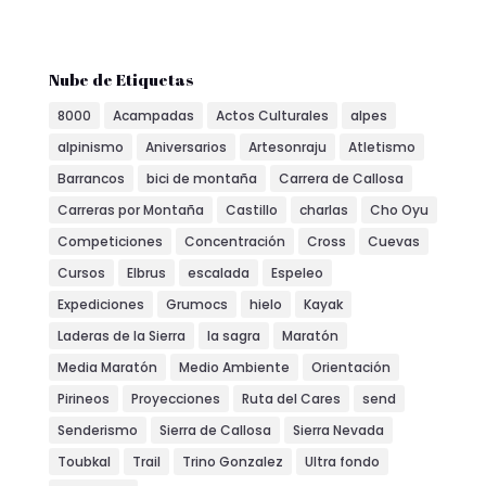
Nube de Etiquetas
8000
Acampadas
Actos Culturales
alpes
alpinismo
Aniversarios
Artesonraju
Atletismo
Barrancos
bici de montaña
Carrera de Callosa
Carreras por Montaña
Castillo
charlas
Cho Oyu
Competiciones
Concentración
Cross
Cuevas
Cursos
Elbrus
escalada
Espeleo
Expediciones
Grumocs
hielo
Kayak
Laderas de la Sierra
la sagra
Maratón
Media Maratón
Medio Ambiente
Orientación
Pirineos
Proyecciones
Ruta del Cares
send
Senderismo
Sierra de Callosa
Sierra Nevada
Toubkal
Trail
Trino Gonzalez
Ultra fondo