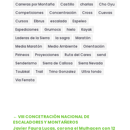
Carreras por Montaña
Castillo
charlas
Cho Oyu
Competiciones
Concentración
Cross
Cuevas
Cursos
Elbrus
escalada
Espeleo
Expediciones
Grumocs
hielo
Kayak
Laderas de la Sierra
la sagra
Maratón
Media Maratón
Medio Ambiente
Orientación
Pirineos
Proyecciones
Ruta del Cares
send
Senderismo
Sierra de Callosa
Sierra Nevada
Toubkal
Trail
Trino Gonzalez
Ultra fondo
Via Ferrata
←
VIII CONCETRACIÓN NACIONAL DE
ESCALADORES Y MONTAÑEROS
Javier Faura Lucas, corona el Mulhacen con 12