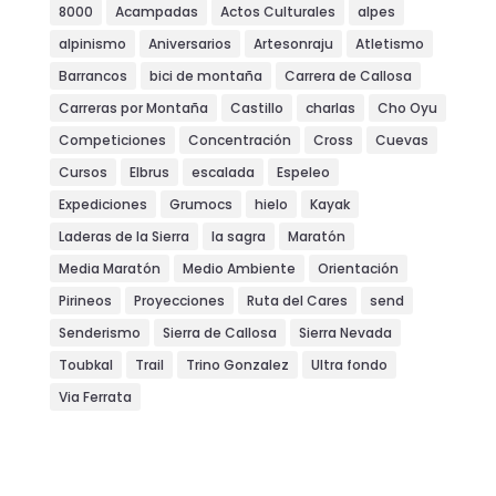
8000
Acampadas
Actos Culturales
alpes
alpinismo
Aniversarios
Artesonraju
Atletismo
Barrancos
bici de montaña
Carrera de Callosa
Carreras por Montaña
Castillo
charlas
Cho Oyu
Competiciones
Concentración
Cross
Cuevas
Cursos
Elbrus
escalada
Espeleo
Expediciones
Grumocs
hielo
Kayak
Laderas de la Sierra
la sagra
Maratón
Media Maratón
Medio Ambiente
Orientación
Pirineos
Proyecciones
Ruta del Cares
send
Senderismo
Sierra de Callosa
Sierra Nevada
Toubkal
Trail
Trino Gonzalez
Ultra fondo
Via Ferrata