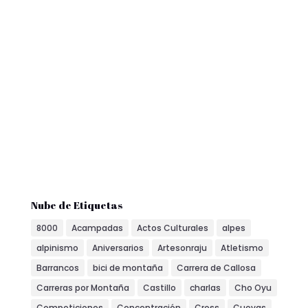
Nube de Etiquetas
8000
Acampadas
Actos Culturales
alpes
alpinismo
Aniversarios
Artesonraju
Atletismo
Barrancos
bici de montaña
Carrera de Callosa
Carreras por Montaña
Castillo
charlas
Cho Oyu
Competiciones
Concentración
Cross
Cuevas