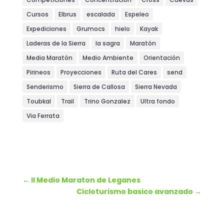
Cursos
Elbrus
escalada
Espeleo
Expediciones
Grumocs
hielo
Kayak
Laderas de la Sierra
la sagra
Maratón
Media Maratón
Medio Ambiente
Orientación
Pirineos
Proyecciones
Ruta del Cares
send
Senderismo
Sierra de Callosa
Sierra Nevada
Toubkal
Trail
Trino Gonzalez
Ultra fondo
Via Ferrata
←
II Medio Maraton de Leganes
Cicloturismo basico avanzado
→