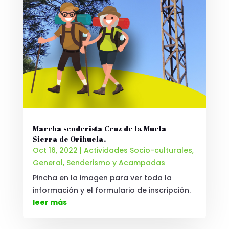
Marcha senderista Cruz de la Muela –
Sierra de Orihuela.
Oct 16, 2022
|
Actividades Socio-culturales
,
General
,
Senderismo y Acampadas
Pincha en la imagen para ver toda la
información y el formulario de inscripción.
leer más