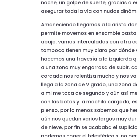
noche, un golpe de suerte, gracias a e
asegurar toda la vía con nudos dinám
Amaneciendo llegamos a la arista dond
permite movernos en ensamble bastan
abajo, vamos intercalados con otra c
tampoco tienen muy claro por dónde 
hacemos una travesía a la izquierda qu
a una zona muy engorrosa de subir, c
cordada nos ralentiza mucho y nos va
llega a la zona de V grado, una zona d
a mi me toca de segundo y aún así me
con las botas y la mochila cargada, 
pienso, por lo menos sabemos que hem
aún nos quedan varios largos muy duro
de nieve, por fin se acababa el suplici
podemos coger el telesférico si no p