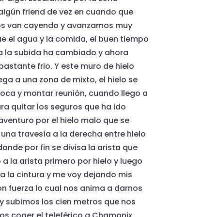
algún friend de vez en cuando que
 nos van cayendo y avanzamos muy
que el agua y la comida, el buen tiempo
 la subida ha cambiado y ahora
bastante frio. Y este muro de hielo
ega a una zona de mixto, el hielo se
 roca y montar reunión, cuando llego a
ra quitar los seguros que ha ido
aventuro por el hielo malo que se
na travesía a la derecha entre hielo
onde por fin se divisa la arista que
o a la arista primero por hielo y luego
a la cintura y me voy dejando mis
con fuerza lo cual nos anima a darnos
 y subimos los cien metros que nos
s coger el teleférico a Chamonix,