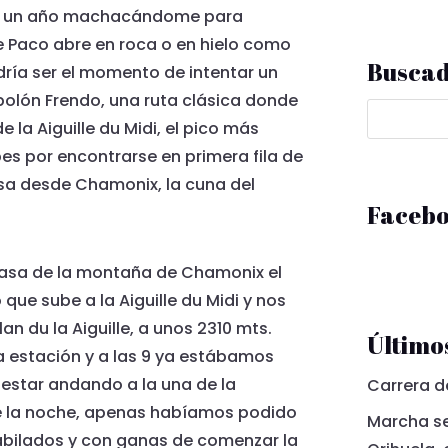
 de un año machacándome para
e Paco abre en roca o en hielo como
Busca
dría ser el momento de intentar un
spolón Frendo, una ruta clásica donde
e la Aiguille du Midi, el pico más
es por encontrarse en primera fila de
isa desde Chamonix, la cuna del
Faceb
casa de la montaña de Chamonix el
 que sube a la Aiguille du Midi y nos
n du la Aiguille, a unos 2310 mts.
Últimos
 estación y a las 9 ya estábamos
 estar andando a la una de la
Carrera d
de la noche, apenas habíamos podido
Marcha se
bilados y con ganas de comenzar la