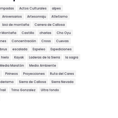
ampadas
Actos Culturales
alpes
Aniversarios
Artesonraju
Atletismo
bici de montaña
Carrera de Callosa
or Montaña
Castillo
charlas
Cho Oyu
ones
Concentración
Cross
Cuevas
lbrus
escalada
Espeleo
Expediciones
hielo
Kayak
Laderas de la Sierra
la sagra
Media Maratón
Medio Ambiente
Pirineos
Proyecciones
Ruta del Cares
nderismo
Sierra de Callosa
Sierra Nevada
Trail
Trino Gonzalez
Ultra fondo