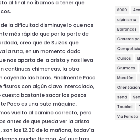
sto al final no íbamos a tener que
8000
Ac
icos.
alpinismo
e la dificultad disminuye lo que nos
Barrancos
te más rápido que por la parte de
Carreras p
ordada, creo que de Suizos que
Competici
va la ruta, en un momento dado
Cursos
E
e nos aparta de la arista y nos lleva
Grumocs
on continuas chimeneas, la otra
n cayendo las horas. Finalmente Paco
Maratón
e fisuras con algún clavo intercalado,
Orientación
 cuesta bastante sacar los pasos
send
Se
este Paco es una puta máquina,
Toubkal
os vuelto al camino correcto, pero
Via Ferrata
s antes de que pueda ver la arista
o, son las 12.30 de la mañana, todavía
erdemos mucho tiempo. Así que tras