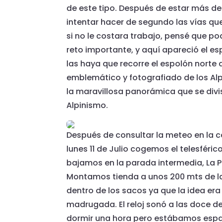
de este tipo. Después de estar más
intentar hacer de segundo las vías qu
si no le costara trabajo, pensé que po
reto importante, y aquí apareció el e
las haya que recorre el espolón norte d
emblemático y fotografiado de los Alp
la maravillosa panorámica que se div
Alpinismo.
Después de consultar la meteo en la 
lunes 11 de Julio cogemos el telesférico
bajamos en la parada intermedia, La Pla
Montamos tienda a unos 200 mts de la
dentro de los sacos ya que la idea era
madrugada. El reloj sonó a las doce 
dormir una hora pero estábamos espa