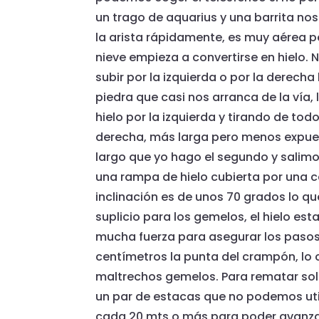
un trago de aquarius y una barrita n
la arista rápidamente, es muy aérea 
nieve empieza a convertirse en hielo.
subir por la izquierda o por la derecha
piedra que casi nos arranca de la vía,
hielo por la izquierda y tirando de tod
derecha, más larga pero menos expuest
largo que yo hago el segundo y salimos
una rampa de hielo cubierta por una c
inclinación es de unos 70 grados lo q
suplicio para los gemelos, el hielo es
mucha fuerza para asegurar los pasos
centímetros la punta del crampón, lo 
maltrechos gemelos. Para rematar solo
un par de estacas que no podemos util
cada 20 mts o más para poder avanzar