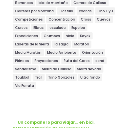
Barrancos
bici de montaña
Carrera de Callosa
Carreras por Montaña
Castillo
charlas
Cho Oyu
Competiciones
Concentración
Cross
Cuevas
Cursos
Elbrus
escalada
Espeleo
Expediciones
Grumocs
hielo
Kayak
Laderas de la Sierra
la sagra
Maratón
Media Maratón
Medio Ambiente
Orientación
Pirineos
Proyecciones
Ruta del Cares
send
Senderismo
Sierra de Callosa
Sierra Nevada
Toubkal
Trail
Trino Gonzalez
Ultra fondo
Via Ferrata
←
Un compañero para viajar… en bici.