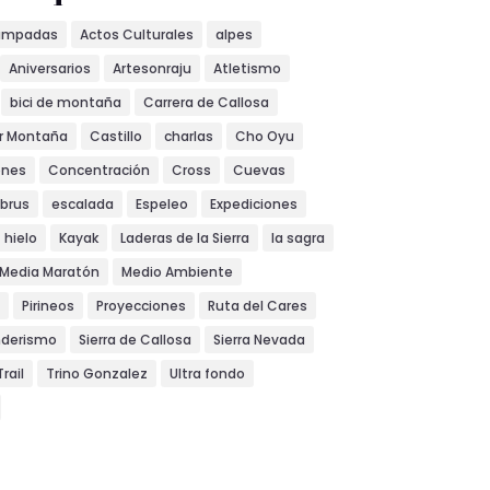
ampadas
Actos Culturales
alpes
Aniversarios
Artesonraju
Atletismo
bici de montaña
Carrera de Callosa
or Montaña
Castillo
charlas
Cho Oyu
ones
Concentración
Cross
Cuevas
lbrus
escalada
Espeleo
Expediciones
hielo
Kayak
Laderas de la Sierra
la sagra
Media Maratón
Medio Ambiente
Pirineos
Proyecciones
Ruta del Cares
nderismo
Sierra de Callosa
Sierra Nevada
Trail
Trino Gonzalez
Ultra fondo