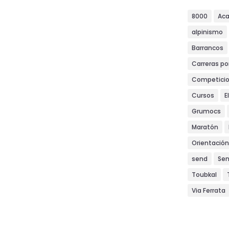
8000
Ac
alpinismo
Barrancos
Carreras p
Competici
Cursos
E
Grumocs
Maratón
Orientación
send
Se
Toubkal
Via Ferrata