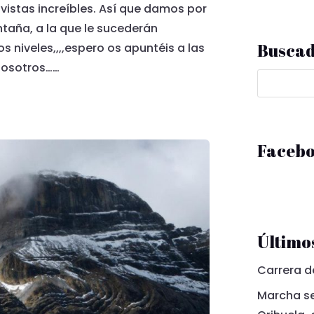
vistas increíbles. Así que damos por
aña, a la que le sucederán
Busca
os niveles,,,,espero os apuntéis a las
nosotros……
Faceb
Últimos
Carrera d
Marcha se