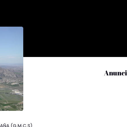
Anunci
AÑA (G.M.C.S)