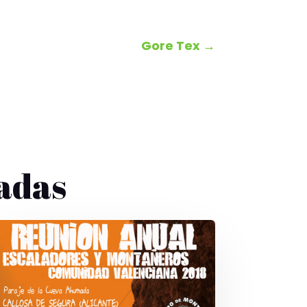
Gore Tex
→
adas