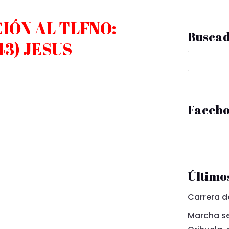
IÓN AL TLFNO:
Busca
43) JESUS
Faceb
Últimos
Carrera d
Marcha se