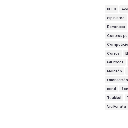
8000
Ac
alpinismo
Barrancos
Carreras p
Competici
Cursos
E
Grumocs
Maratón
Orientación
send
Se
Toubkal
Via Ferrata