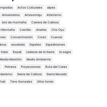
ampadas
Actos Culturales
alpes
Aniversarios
Artesonraju
Atletismo
bici de montaña
Carrera de Callosa
or Montaña
Castillo
charlas
Cho Oyu
ones
Concentración
Cross
Cuevas
lbrus
escalada
Espeleo
Expediciones
hielo
Kayak
Laderas de la Sierra
la sagra
Media Maratón
Medio Ambiente
Pirineos
Proyecciones
Ruta del Cares
nderismo
Sierra de Callosa
Sierra Nevada
Trail
Trino Gonzalez
Ultra fondo