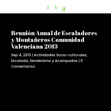
Reunión Anual de Escaladores
y Montañeros Comunidad
Valenciana 2013
Sep 4, 2013
|
Actividades Socio-culturales
,
Escalada
,
Senderismo y Acampadas
|
0
Comentarios