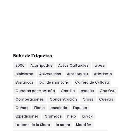
Nube de Etiquetas
8000
Acampadas
Actos Culturales
alpes
alpinismo
Aniversarios
Artesonraju
Atletismo
Barrancos
bici de montaña
Carrera de Callosa
Carreras por Montaña
Castillo
charlas
Cho Oyu
Competiciones
Concentración
Cross
Cuevas
Cursos
Elbrus
escalada
Espeleo
Expediciones
Grumocs
hielo
Kayak
Laderas de la Sierra
la sagra
Maratón