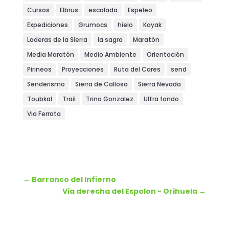
Cursos
Elbrus
escalada
Espeleo
Expediciones
Grumocs
hielo
Kayak
Laderas de la Sierra
la sagra
Maratón
Media Maratón
Medio Ambiente
Orientación
Pirineos
Proyecciones
Ruta del Cares
send
Senderismo
Sierra de Callosa
Sierra Nevada
Toubkal
Trail
Trino Gonzalez
Ultra fondo
Via Ferrata
←
Barranco del Infierno
Via derecha del Espolon - Orihuela
→