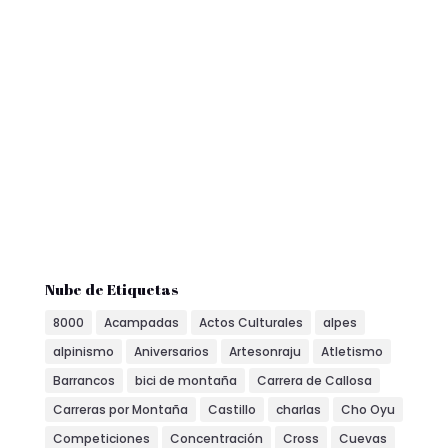
Nube de Etiquetas
8000
Acampadas
Actos Culturales
alpes
alpinismo
Aniversarios
Artesonraju
Atletismo
Barrancos
bici de montaña
Carrera de Callosa
Carreras por Montaña
Castillo
charlas
Cho Oyu
Competiciones
Concentración
Cross
Cuevas