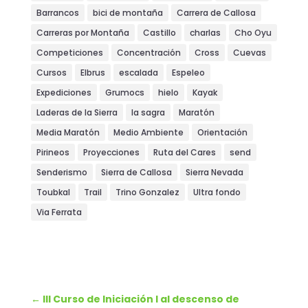
Barrancos
bici de montaña
Carrera de Callosa
Carreras por Montaña
Castillo
charlas
Cho Oyu
Competiciones
Concentración
Cross
Cuevas
Cursos
Elbrus
escalada
Espeleo
Expediciones
Grumocs
hielo
Kayak
Laderas de la Sierra
la sagra
Maratón
Media Maratón
Medio Ambiente
Orientación
Pirineos
Proyecciones
Ruta del Cares
send
Senderismo
Sierra de Callosa
Sierra Nevada
Toubkal
Trail
Trino Gonzalez
Ultra fondo
Via Ferrata
←
III Curso de Iniciación I al descenso de