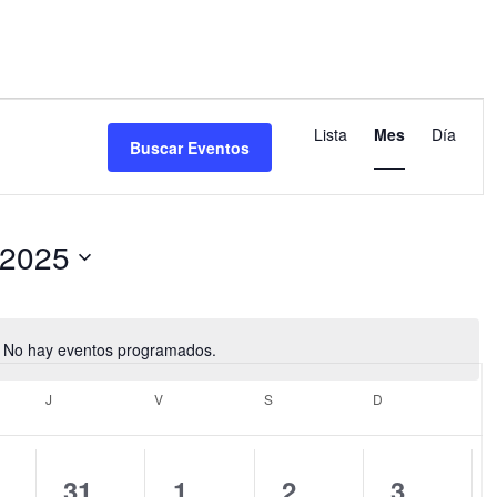
Navegació
de
Lista
Mes
Día
Buscar Eventos
vistas
de
Evento
-2025
No hay eventos programados.
Aviso
LES
J
JUEVES
V
VIERNES
S
SÁBADO
D
DOMINGO
0
0
0
0
31
1
2
3