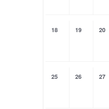
0
0
0
18
19
20
eventos,
eventos,
eve
0
0
0
25
26
27
eventos,
eventos,
eve