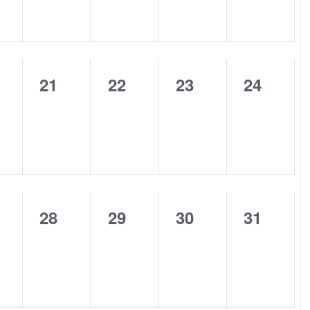
0
0
0
0
21
22
23
24
ntos,
eventos,
eventos,
eventos,
eventos
0
0
0
0
28
29
30
31
ntos,
eventos,
eventos,
eventos,
eventos