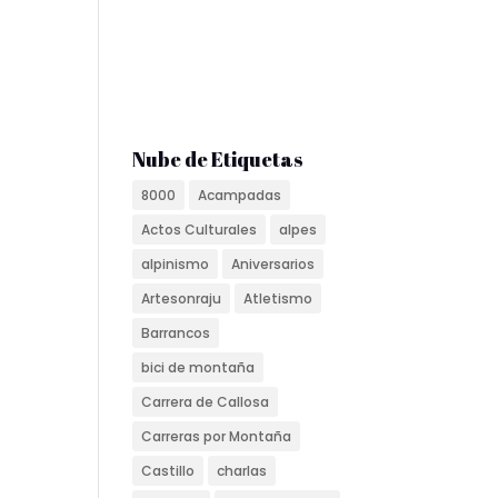
Nube de Etiquetas
8000
Acampadas
Actos Culturales
alpes
alpinismo
Aniversarios
Artesonraju
Atletismo
Barrancos
bici de montaña
Carrera de Callosa
Carreras por Montaña
Castillo
charlas