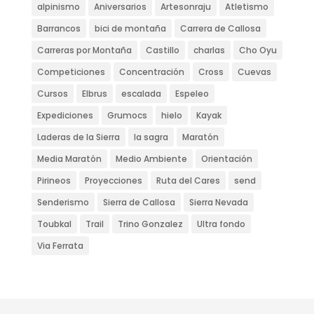
alpinismo
Aniversarios
Artesonraju
Atletismo
Barrancos
bici de montaña
Carrera de Callosa
Carreras por Montaña
Castillo
charlas
Cho Oyu
Competiciones
Concentración
Cross
Cuevas
Cursos
Elbrus
escalada
Espeleo
Expediciones
Grumocs
hielo
Kayak
Laderas de la Sierra
la sagra
Maratón
Media Maratón
Medio Ambiente
Orientación
Pirineos
Proyecciones
Ruta del Cares
send
Senderismo
Sierra de Callosa
Sierra Nevada
Toubkal
Trail
Trino Gonzalez
Ultra fondo
Via Ferrata