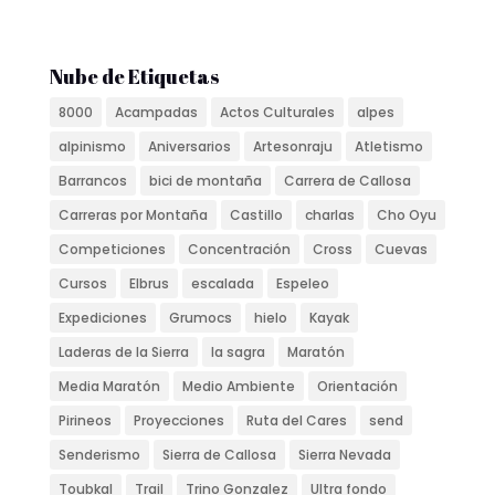
Nube de Etiquetas
8000
Acampadas
Actos Culturales
alpes
alpinismo
Aniversarios
Artesonraju
Atletismo
Barrancos
bici de montaña
Carrera de Callosa
Carreras por Montaña
Castillo
charlas
Cho Oyu
Competiciones
Concentración
Cross
Cuevas
Cursos
Elbrus
escalada
Espeleo
Expediciones
Grumocs
hielo
Kayak
Laderas de la Sierra
la sagra
Maratón
Media Maratón
Medio Ambiente
Orientación
Pirineos
Proyecciones
Ruta del Cares
send
Senderismo
Sierra de Callosa
Sierra Nevada
Toubkal
Trail
Trino Gonzalez
Ultra fondo