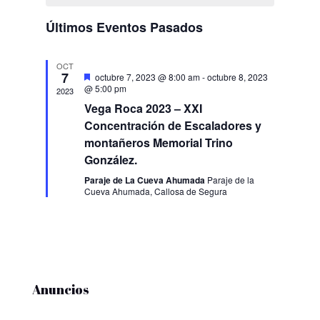
Evento
Eventos
vistas
Últimos Eventos Pasados
de
Eventos
OCT
7
Destacado
octubre 7, 2023 @ 8:00 am
-
octubre 8, 2023
@ 5:00 pm
2023
Vega Roca 2023 – XXI
Concentración de Escaladores y
montañeros Memorial Trino
González.
Paraje de La Cueva Ahumada
Paraje de la
Cueva Ahumada, Callosa de Segura
Anuncios