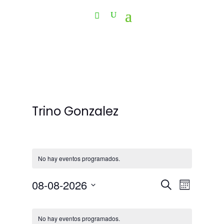
Trino Gonzalez
No hay eventos programados.
Navegació
Navega
08-08-2026
Buscar
Mes
de
de
Selecciona
vistas
Calendario
búsqueda
la
de
de
y
No hay eventos programados.
fecha.