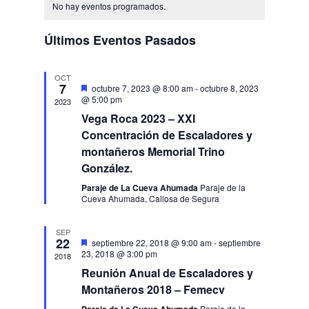
de
de
y
No hay eventos programados.
fecha.
Evento
Eventos
vistas
Últimos Eventos Pasados
de
Eventos
OCT
7
Destacado
octubre 7, 2023 @ 8:00 am
-
octubre 8, 2023
@ 5:00 pm
2023
Vega Roca 2023 – XXI
Concentración de Escaladores y
montañeros Memorial Trino
González.
Paraje de La Cueva Ahumada
Paraje de la
Cueva Ahumada, Callosa de Segura
SEP
22
Destacado
septiembre 22, 2018 @ 9:00 am
-
septiembre
23, 2018 @ 3:00 pm
2018
Reunión Anual de Escaladores y
Montañeros 2018 – Femecv
Paraje de la