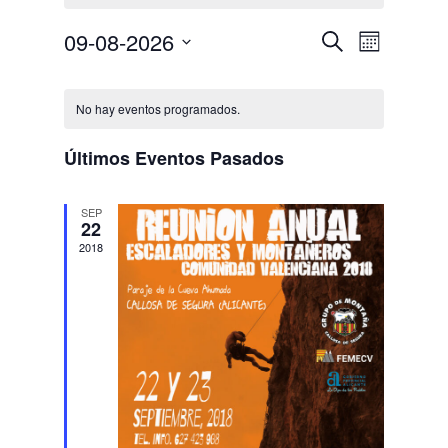
Navegació
Navega
09-08-2026
Buscar
Mes
de
de
Selecciona
vistas
Calendario
búsqueda
la
de
de
y
No hay eventos programados.
fecha.
Evento
Eventos
vistas
Últimos Eventos Pasados
de
Eventos
SEP
22
2018