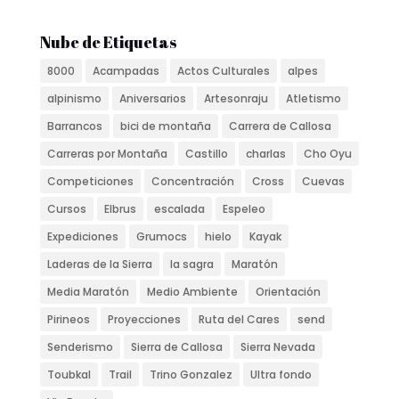
Nube de Etiquetas
8000
Acampadas
Actos Culturales
alpes
alpinismo
Aniversarios
Artesonraju
Atletismo
Barrancos
bici de montaña
Carrera de Callosa
Carreras por Montaña
Castillo
charlas
Cho Oyu
Competiciones
Concentración
Cross
Cuevas
Cursos
Elbrus
escalada
Espeleo
Expediciones
Grumocs
hielo
Kayak
Laderas de la Sierra
la sagra
Maratón
Media Maratón
Medio Ambiente
Orientación
Pirineos
Proyecciones
Ruta del Cares
send
Senderismo
Sierra de Callosa
Sierra Nevada
Toubkal
Trail
Trino Gonzalez
Ultra fondo