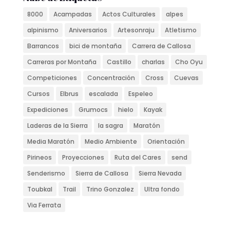
8000
Acampadas
Actos Culturales
alpes
alpinismo
Aniversarios
Artesonraju
Atletismo
Barrancos
bici de montaña
Carrera de Callosa
Carreras por Montaña
Castillo
charlas
Cho Oyu
Competiciones
Concentración
Cross
Cuevas
Cursos
Elbrus
escalada
Espeleo
Expediciones
Grumocs
hielo
Kayak
Laderas de la Sierra
la sagra
Maratón
Media Maratón
Medio Ambiente
Orientación
Pirineos
Proyecciones
Ruta del Cares
send
Senderismo
Sierra de Callosa
Sierra Nevada
Toubkal
Trail
Trino Gonzalez
Ultra fondo
Via Ferrata