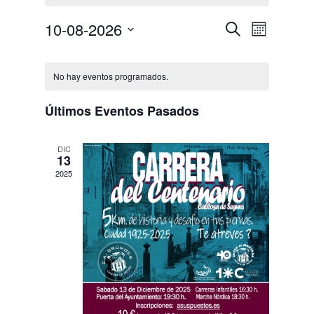
Navegació
Navega
10-08-2026
Buscar
Mes
de
de
Selecciona
vistas
Calendario
búsqueda
la
de
de
y
No hay eventos programados.
fecha.
Evento
Eventos
vistas
Últimos Eventos Pasados
de
Eventos
DIC
13
2025