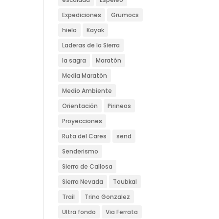
Expediciones
Grumocs
hielo
Kayak
Laderas de la Sierra
la sagra
Maratón
Media Maratón
Medio Ambiente
Orientación
Pirineos
Proyecciones
Ruta del Cares
send
Senderismo
Sierra de Callosa
Sierra Nevada
Toubkal
Trail
Trino Gonzalez
Ultra fondo
Via Ferrata