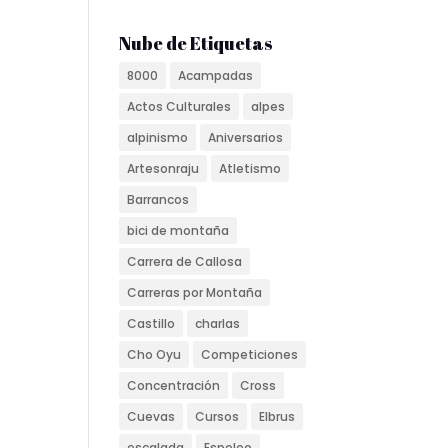
Nube de Etiquetas
8000
Acampadas
Actos Culturales
alpes
alpinismo
Aniversarios
Artesonraju
Atletismo
Barrancos
bici de montaña
Carrera de Callosa
Carreras por Montaña
Castillo
charlas
Cho Oyu
Competiciones
Concentración
Cross
Cuevas
Cursos
Elbrus
escalada
Espeleo