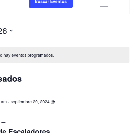
Buscar Eventos
vistas
de
Evento
26
o hay eventos programados.
sados
0 am
-
septiembre 29, 2024 @
 –
de Escaladores